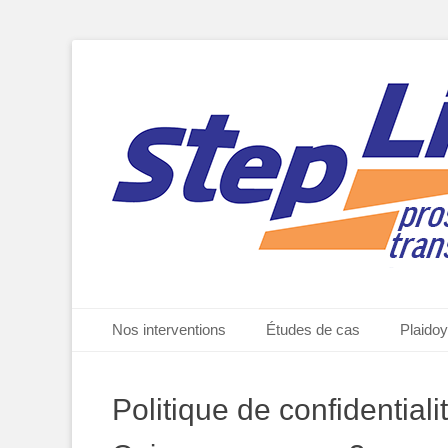
StepLine, prospective et transformation, par Marc de Bas
StepLine.fr
Menu principal
Aller
Nos interventions
Études de cas
Plaidoy
au
contenu
Politique de confidentiali