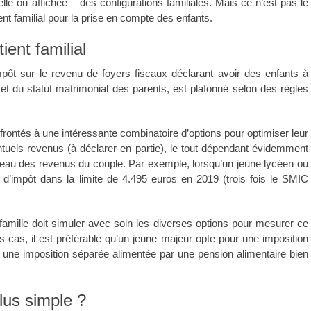
lle ou affichée – des configurations familiales. Mais ce n’est pas le
tient familial pour la prise en compte des enfants.
ent familial
’impôt sur le revenu de foyers fiscaux déclarant avoir des enfants à
et du statut matrimonial des parents, est plafonné selon des règles
frontés à une intéressante combinatoire d’options pour optimiser leur
ventuels revenus (à déclarer en partie), le tout dépendant évidemment
 niveau des revenus du couple. Par exemple, lorsqu’un jeune lycéen ou
 d’impôt dans la limite de 4.495 euros en 2019 (trois fois le SMIC
famille doit simuler avec soin les diverses options pour mesurer ce
s cas, il est préférable qu’un jeune majeur opte pour une imposition
ne imposition séparée alimentée par une pension alimentaire bien
plus simple ?