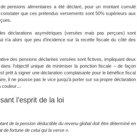
 de pensions alimentaires a été déclaré, pour un montant cumulé
t de constater que ces prétendus versements sont 50% supérieurs aux
rçues.
é des déclarations asymétriques (versées mais pas perçues) sont
 n’a alors que peu d’incidence sur la recette fiscale du côté des
icative des pensions déclarées versées sont fictives, impliquant deux
 dans l’objectif unique de minimiser la ponction fiscale – de façon
 est prêt à signer une déclaration complaisante pour le bénéfice fiscal
ire, il ne pousse pas le vice jusqu’à porter sur sa propre déclaration
la couleur…
nt l’esprit de la loi
tant de la pension déductible du revenu global doit être déterminé en
t de fortune de celui qui la verse ».