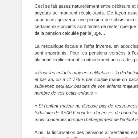
Ceci se fait assez naturellement entre débiteurs et 
payeurs se montrent récalcitrants. De façon asse
supérieurs qui verse une pension de subsistance à 
certains ex-conjoints sont tentés de rester quelqu
de la pension calculée par le juge…
La mécanique fiscale a l’effet inverse, en adouciss
sont importants. Pour les pensions versées à l’ex
plafonné explicitement, contrairement au cas des p
« Pour les enfants majeurs célibataires, la déductio
et par an, ou à 11 776 € par couple marié ou pacsé
subvenez seul aux besoins de vos enfants majeurs c
nombre de vos petits-enfants ».
« Si l’enfant majeur ne dispose pas de ressources
forfaitaire de 3 500 € pour les dépenses de nourrit
mois concernés lorsque l’hébergement de l’enfant ne
Ainsi, la fiscalisation des pensions alimentaires es