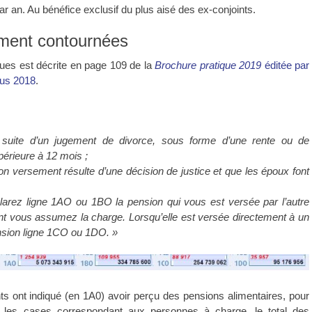
ar an. Au bénéfice exclusif du plus aisé des ex-conjoints.
lement contournées
ues est décrite en page 109 de la
Brochure pratique 2019
éditée par
enus 2018
.
 suite d’un jugement de divorce, sous forme d’une rente ou de
périeure à 12 mois ;
on versement résulte d’une décision de justice et que les époux font
larez ligne 1AO ou 1BO la pension qui vous est versée par l’autre
dont vous assumez la charge. Lorsqu’elle est versée directement à un
ension ligne 1CO ou 1DO. »
nts ont indiqué (en 1A0) avoir perçu des pensions alimentaires, pour
nt les cases correspondant aux personnes à charge, le total des