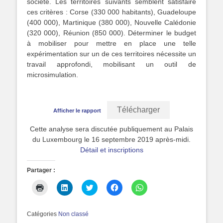
société. Les territoires suivants semblent satisfaire
ces critères : Corse (330 000 habitants), Guadeloupe
(400 000), Martinique (380 000), Nouvelle Calédonie
(320 000), Réunion (850 000). Déterminer le budget
à mobiliser pour mettre en place une telle
expérimentation sur un de ces territoires nécessite un
travail approfondi, mobilisant un outil de
microsimulation.
Télécharger
Afficher le rapport
Cette analyse sera discutée publiquement au Palais
du Luxembourg le 16 septembre 2019 après-midi.
Détail et inscriptions
Partager :
Cliquer
Cliquez
Cliquez
Cliquez
Cliquez
pour
pour
pour
pour
pour
imprimer(ouvre
partager
partager
partager
partager
dans
sur
sur
sur
sur
une
LinkedIn(ouvre
Twitter(ouvre
Facebook(ouvre
WhatsApp(ouvre
Catégories
Non classé
nouvelle
dans
dans
dans
dans