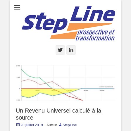
StepLine.fr
StepLine, prospective et transformation, par Marc de Basquiat
Twitter
Linkedin
Un Revenu Universel calculé à la
source
Posted
20 juillet 2019
Auteur
StepLine
on