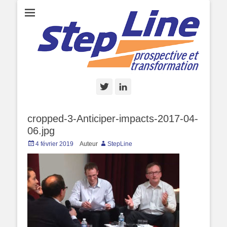
StepLine.fr
StepLine, prospective et transformation, par Marc de Basquiat
Twitter
Linkedin
cropped-3-Anticiper-impacts-2017-04-
06.jpg
Posted
4 février 2019
Auteur
StepLine
on