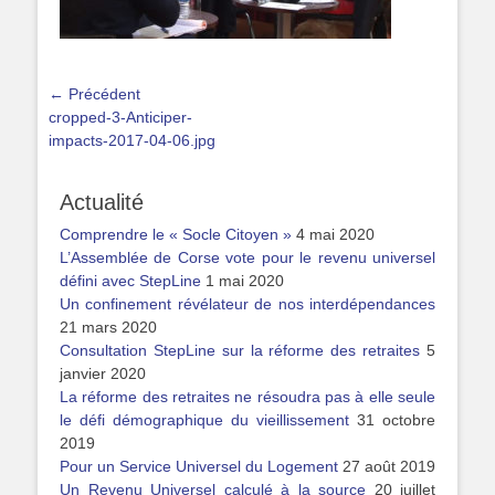
Navigation
← Précédent
Article
cropped-3-Anticiper-
de
précédent :
impacts-2017-04-06.jpg
l’article
Actualité
Comprendre le « Socle Citoyen »
4 mai 2020
L’Assemblée de Corse vote pour le revenu universel
défini avec StepLine
1 mai 2020
Un confinement révélateur de nos interdépendances
21 mars 2020
Consultation StepLine sur la réforme des retraites
5
janvier 2020
La réforme des retraites ne résoudra pas à elle seule
le défi démographique du vieillissement
31 octobre
2019
Pour un Service Universel du Logement
27 août 2019
Un Revenu Universel calculé à la source
20 juillet