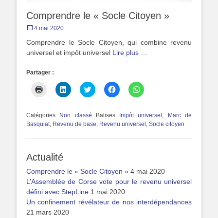
Comprendre le « Socle Citoyen »
Posted
4 mai 2020
on
Comprendre le Socle Citoyen, qui combine revenu
universel et impôt universel
Lire plus …
Partager :
Cliquer
Cliquez
Cliquez
Cliquez
Cliquez
pour
pour
pour
pour
pour
imprimer(ouvre
partager
partager
partager
partager
dans
sur
sur
sur
sur
une
LinkedIn(ouvre
Twitter(ouvre
Facebook(ouvre
WhatsApp(ouvre
Catégories
Non classé
Balises
Impôt universel
,
Marc de
nouvelle
dans
dans
dans
dans
Basquiat
,
Revenu de base
,
Revenu universel
,
Socle citoyen
fenêtre)
une
une
une
une
nouvelle
nouvelle
nouvelle
nouvelle
fenêtre)
fenêtre)
fenêtre)
fenêtre)
Actualité
Comprendre le « Socle Citoyen »
4 mai 2020
L’Assemblée de Corse vote pour le revenu universel
défini avec StepLine
1 mai 2020
Un confinement révélateur de nos interdépendances
21 mars 2020