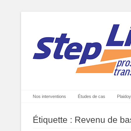
StepLine, prospective et transformation, par Marc de Bas
StepLine.fr
Menu principal
Aller
Nos interventions
Études de cas
Plaidoy
au
contenu
Étiquette :
Revenu de ba