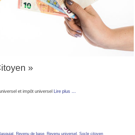
itoyen »
niversel et impôt universel
Lire plus …
Basquiat
,
Revenu de base
,
Revenu universel
,
Socle citoyen