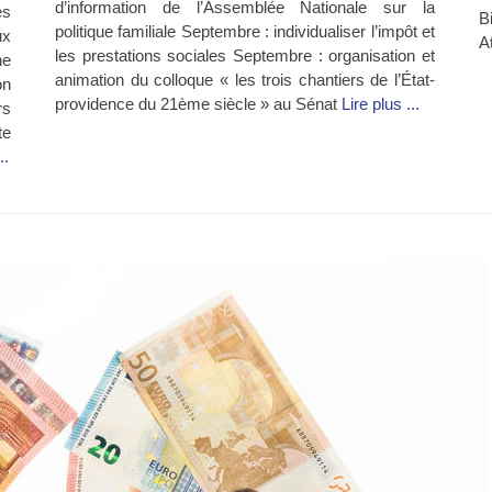
d’information de l’Assemblée Nationale sur la
es
B
politique familiale Septembre : individualiser l’impôt et
ux
A
les prestations sociales Septembre : organisation et
he
animation du colloque « les trois chantiers de l’État-
on
providence du 21ème siècle » au Sénat
Lire plus ...
rs
te
..