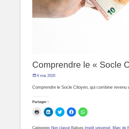
Comprendre le « Socle C
Posted
4 mai 2020
on
Comprendre le Socle Citoyen, qui combine revenu u
Partager :
Cliquer
Cliquez
Cliquez
Cliquez
Cliquez
pour
pour
pour
pour
pour
imprimer(ouvre
partager
partager
partager
partager
dans
sur
sur
sur
sur
une
LinkedIn(ouvre
Twitter(ouvre
Facebook(ouvre
WhatsApp(ouvre
Catégories
Non classé
Balises
Impôt universel
,
Marc de 