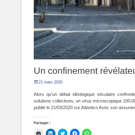
Un confinement révélate
Posted
21 mars 2020
on
Alors qu’un débat idéologique séculaire confront
solutions collectives, un virus microscopique 100.00
publié le 21/03/2020 sur Atlantico Avec son assuran
Partager :
Cliquer
Cliquez
Cliquez
Cliquez
Cliquez