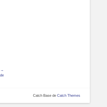
t →
ode
Catch Base de
Catch Themes