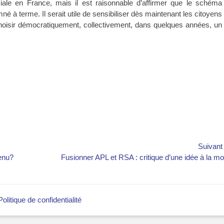
ciale en France, mais il est raisonnable d’affirmer que le schéma
é à terme. Il serait utile de sensibiliser dès maintenant les citoyens
choisir démocratiquement, collectivement, dans quelques années, un
Suivan
Article
venu?
Fusionner APL et RSA : critique d’une idée à la m
suivant :
Politique de confidentialité