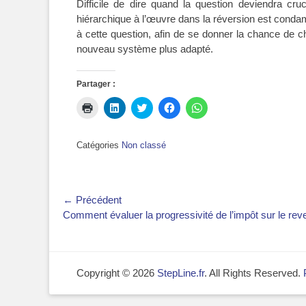
Difficile de dire quand la question deviendra cru
hiérarchique à l’œuvre dans la réversion est condamn
à cette question, afin de se donner la chance de 
nouveau système plus adapté.
Partager :
Cliquer
Cliquez
Cliquez
Cliquez
Cliquez
pour
pour
pour
pour
pour
imprimer(ouvre
partager
partager
partager
partager
dans
sur
sur
sur
sur
une
LinkedIn(ouvre
Twitter(ouvre
Facebook(ouvre
WhatsApp(ouvre
Catégories
Non classé
nouvelle
dans
dans
dans
dans
fenêtre)
une
une
une
une
nouvelle
nouvelle
nouvelle
nouvelle
fenêtre)
fenêtre)
fenêtre)
fenêtre)
Navigation
← Précédent
Article
Comment évaluer la progressivité de l’impôt sur le re
de
précédent :
l’article
Copyright © 2026
StepLine.fr
. All Rights Reserved.