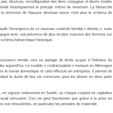
pas, divorces, reconfiguration des liens conjugaux et divers modes
t fondé historiquement le principe même de réversion. La hiérarchie
 et la réversion de l’épouse devenue veuve n’est plus le schéma de
laudir l’émergence de ce nouveau contexte familial « étendu », mais
conjugue avec une présence de plus en plus massive des femmes sur
u schéma hiérarchique historique.
ssurance retraite vers un partage de droits acquis à l’intérieur du
lles aujourd’hui. Le modèle « contractualiste » instauré en Allemagne
e le travail domestique et celui effectué en entreprise. Il permet de
endant la durée de leur vie commune, pour les diviser en deux parts
te, en vigueur notamment en Suède, où chaque conjoint ne capitalise
travail rémunéré. Ceci ne peut fonctionner que grâce à la prise en
es non rémunérées, en particulier les périodes de maternité.