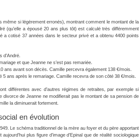
nts même si légèrement erronés), montrant comment le montant de la
é (qu’elle a épousé 20 ans plus tôt) est calculé très différemment
ré a cotisé 37 années dans le secteur privé et a obtenu 4400 points
s d’André.
 mariage et que Jeanne ne s’est pas remariée.
 10 ans avant son décès. Camille percevra également 138 €/mois.
é 5 ans après le remariage. Camille recevra de son côté 38 €/mois.
nt différentes avec d’autres régimes de retraites, par exemple si
: le divorce de Jeanne ne modifierait pas le montant de sa pension de
lle la diminuerait fortement.
ocial en évolution
1949. Le schéma traditionnel de la mère au foyer et du père apportant
it aujourd’hui plus figure d’image d’Epinal que de réalité sociologique